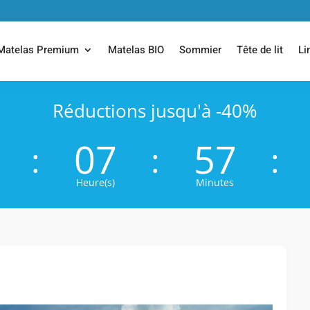
Matelas Premium
Matelas BIO
Sommier
Tête de lit
Li
Réductions jusqu'à -40%
07
57
:
:
:
Heure(s)
Minutes