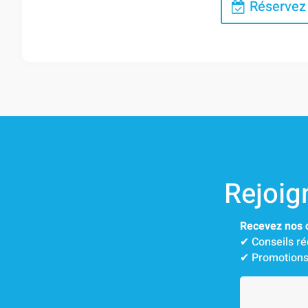
Réservez 
Rejoig
Recevez nos c
✔︎ Conseils r
✔︎ Promotions