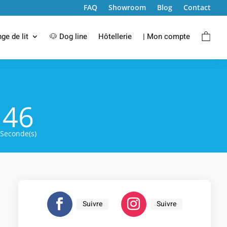
FAQ
Showroom
Blog
Contact
nge de lit
🐶 Dog line
Hôtellerie
| Mon compte
45
Seconde(s)
Suivre
Suivre