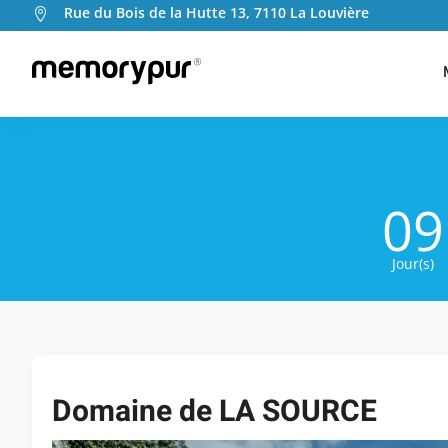
Rue du Bois de la Hutte 13, 7110 La Louvière

009
Jour(s)
Domaine de LA SOURCE