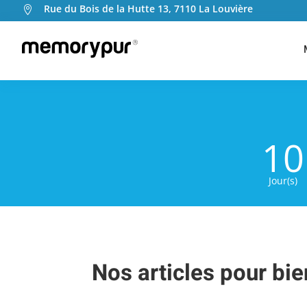
Rue du Bois de la Hutte 13, 7110 La Louvière

010
Jour(s)
Nos articles pour bi