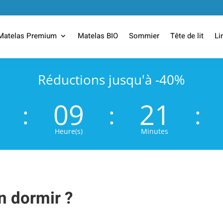
Matelas Premium
Matelas BIO
Sommier
Tête de lit
Li
Réductions jusqu'à -40%
09
21
:
:
:
Heure(s)
Minutes
en dormir
?