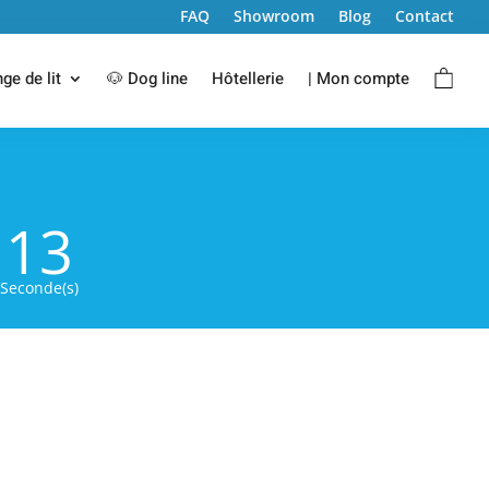
FAQ
Showroom
Blog
Contact
nge de lit
🐶 Dog line
Hôtellerie
| Mon compte
11
Seconde(s)